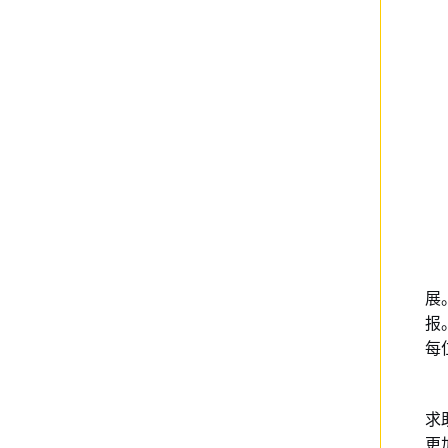
展
报
每
求
更